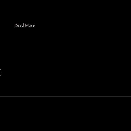
た
Read More
は
ま
た
願